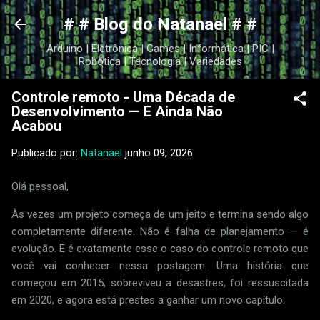
Pular para o conteúdo principal
# # Blog do Natanael # #
Arduino | Eletrônica | Games | Informática | PIC |
Robótica | Tecnologia | Variedades
Controle remoto - Uma Década de
Desenvolvimento — E Ainda Não
Acabou
Publicado por:
Natanael
junho 09, 2026
Olá pessoal,
Às vezes um projeto começa de um jeito e termina sendo algo
completamente diferente. Não é falha de planejamento — é
evolução. E é exatamente esse o caso do controle remoto que
você vai conhecer nessa postagem. Uma história que
começou em 2015, sobreviveu a desastres, foi ressuscitada
em 2020, e agora está prestes a ganhar um novo capítulo.