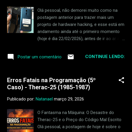
interno do jogo... tudo isso disponível,
Olá pessoal, não demorei muito como na
estruturado, esperando alguém fazer algo
postagem anterior para trazer mais um
com ele. E aí veio a pergunta natural: dá pra
projeto de hardware hacking, e esse está em
transformar isso num painel externo no
andamento ainda até o primeiro momento
celular? A resposta é sim. E foi exatamente
(hoje é dia 22/02/2026), antes de ir ao ar a
isso que eu fiz. O middleware que conecta
postagem ela terá novas atualizações. Este
tudo O ETS2 tem uma SDK oficial em C++
Cyberdeck não é apenas um dispositivo; é o
que permite criar plugins em DLL. Esses
CONTINUE LENDO:
Postar um comentário
resultado de uma imersão profunda na
plugins são carregados pelo próprio motor
cultura maker e na sede de evolução
do jogo e recebem os dados do veículo em
técnica. A ideia central foi tirar o
temp...
Erros Fatais na Programação (5º
conhecimento do papel e transformá-lo em
Caso) - Therac-25 (1985-1987)
prática, elevando meus estudos de
eletrônica e programação a um novo
Publicado por:
Natanael
março 29, 2026
patamar de complexidade. Para isso,
escolhi um veterano LG K11 como base —
O Fantasma na Máquina: O Desastre do
um hardware que, por já ter cumprido seu
Therac-25 e o Preço do Código Mal Escrito
ciclo de vida comercial, tornou-se o
Olá pessoal, a postagem de hoje é sobre o
laboratório perfeito. Ter um dispositivo