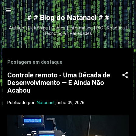
Pular para o conteúdo principal
# # Blog do Natanael # #
Arduino | Eletrônica | Games | Informática | PIC | Robótica |
Tecnologia | Variedades
P
Postagem em destaque
o
s
Controle remoto - Uma Década de
t
Desenvolvimento — E Ainda Não
a
Acabou
g
Publicado por:
Natanael
junho 09, 2026
e
n
s