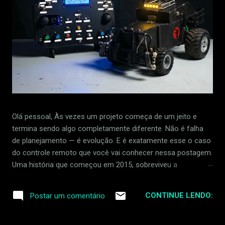
Olá pessoal, Às vezes um projeto começa de um jeito e
termina sendo algo completamente diferente. Não é falha
de planejamento — é evolução. E é exatamente esse o caso
do controle remoto que você vai conhecer nessa postagem.
Uma história que começou em 2015, sobreviveu a
desastres, foi ressuscitada em 2020, e agora está prestes a
ganhar um novo capítulo. Uma imagem do projeto no
CONTINUE LENDO:
Postar um comentário
momento: Ainda tem ajustes e melhorias a serem
efetuados, mas já da para ter uma ideia do motivo de nao
ter tantas postagens ultimamente. 1. A Linha do Tempo —