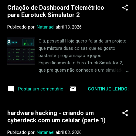
Criação de Dashboard Telemétrico
Tudo Que Aconteceu Até Aqui Para quem está chegando
para Eurotuck Simulator 2
agora no blog, aqui vai uma recapitulação completa de
como chegamos até onde estamos: (Setembro de 2015) —
Publicado por:
Natanael
abril 13, 2026
Tudo começa com um problema simples: precisava
controlar um robô que estava sendo construído. A primeira
Olá, pessoal! Hoje quero falar de um projeto
ideia foi usar o computador mesmo. Depois surgiu a ideia de
que mistura duas coisas que eu gosto
um controle remoto, então fui pesquisar um modelo
bastante: programação e jogos.
profissional no mercado. Encontrei um controle importado
Especificamente o Euro Truck Simulator 2,
que custava quase R$ 5...
que pra quem não conhece é um simulador
de caminhão incrivelmente detalhado — e
que, por baixo dos panos, esconde uma
CONTINUE LENDO:
Postar um comentário
arquitetura técnica surpreendentemente rica.
A ideia surgiu enquanto eu jogava e percebi
que o jogo expõe uma quantidade absurda
hardware hacking - criando um
de dados em tempo real: velocidade, RPM,
cyberdeck com um celular (parte 1)
temperatura da água e do óleo, pressão de
ar dos freios, nível de combustível, voltagem
Publicado por:
Natanael
abril 03, 2026
da bateria, marcha atual, odômetro, horário