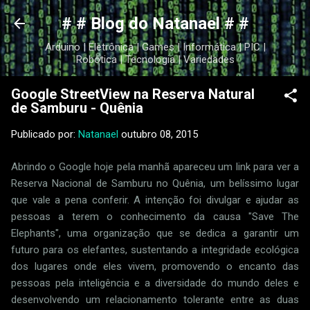
Pular para o conteúdo principal
# # Blog do Natanael # #
Arduino | Eletrônica | Games | Informática | PIC |
Robótica | Tecnologia | Variedades
Google StreetView na Reserva Natural
de Samburu - Quênia
Publicado por:
Natanael
outubro 08, 2015
Abrindo o Google hoje pela manhã apareceu um link para ver a
Reserva Nacional de Samburu no Quênia, um belíssimo lugar
que vale a pena conferir. A intenção foi divulgar e ajudar as
pessoas a terem o conhecimento da causa "Save The
Elephants", uma organização que se dedica a garantir um
futuro para os elefantes, sustentando a integridade ecológica
dos lugares onde eles vivem, promovendo o encanto das
pessoas pela inteligência e a diversidade do mundo deles e
desenvolvendo um relacionamento tolerante entre as duas