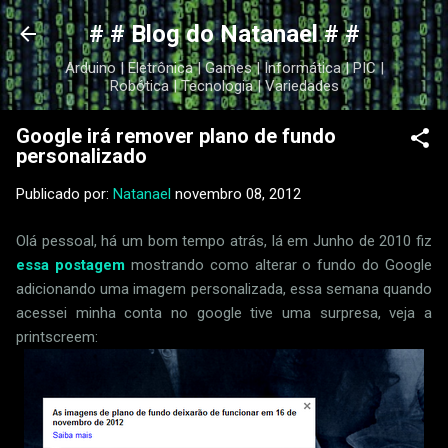
Pular para o conteúdo principal
# # Blog do Natanael # #
Arduino | Eletrônica | Games | Informática | PIC |
Robótica | Tecnologia | Variedades
Google irá remover plano de fundo
personalizado
Publicado por:
Natanael
novembro 08, 2012
Olá pessoal, há um bom tempo atrás, lá em Junho de 2010 fiz
essa postagem
mostrando como alterar o fundo do Google
adicionando uma imagem personalizada, essa semana quando
acessei minha conta no google tive uma surpresa, veja a
printscreem: