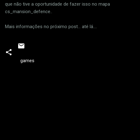
que não tive a oportunidade de fazer isso no mapa
cs_mansion_defence..
Mais informações no próximo post... até lá....
games
C
o
m
e
n
t
á
r