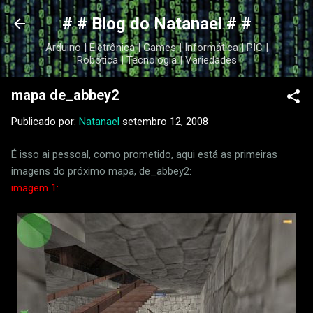
Pular para o conteúdo principal
# # Blog do Natanael # #
Arduino | Eletrônica | Games | Informática | PIC |
Robótica | Tecnologia | Variedades
mapa de_abbey2
Publicado por:
Natanael
setembro 12, 2008
É isso ai pessoal, como prometido, aqui está as primeiras
imagens do próximo mapa, de_abbey2:
imagem 1: