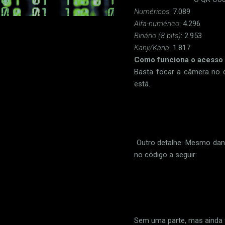
Numéricos
: 7.089
Alfa-numérico
: 4.296
Binário (8 bits)
: 2.953
Kanji/Kana
: 1.817
Como funciona o acesso 
Basta focar a câmera no c
está.
Outro detalhe: Mesmo dani
no código a seguir:
Sem uma parte, mas ainda 