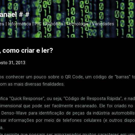
Pular para o conteúdo principal
anael # #
es | Informática | PIC | Robótica | Tecnologia | Variedades
 como criar e ler?
sto 31, 2013
s conhecer um pouco sobre o QR Code, um código de "barras" tot
om as mais diversas finalidades.
ifica "Quick Response", ou seja, "Código de Resposta Rápida", e n
dimensional que pode ser facilmente escaneado. Ele foi criado n
Denso-Wave para identificação de peças da indústria automobilí
sar informações por meio de telefones celulares (e outros dispo
a.
e permite que possam ser armazenados muitos caracteres em uma