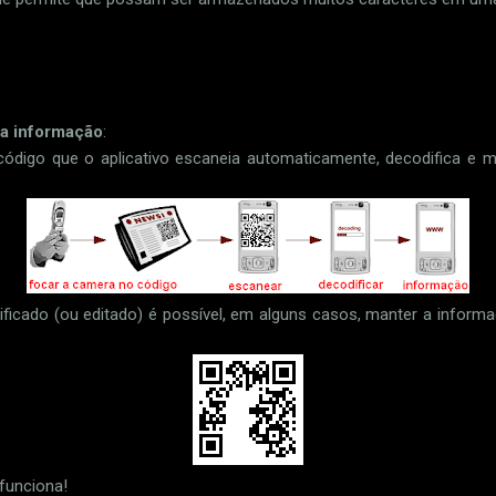
a informação
:
ódigo que o aplicativo escaneia automaticamente, decodifica e m
ficado (ou editado) é possível, em alguns casos, manter a info
funciona!