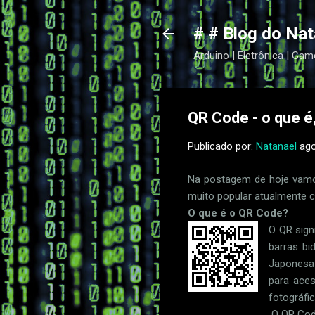
# # Blog do Nat
Arduino | Eletrônica | Gam
QR Code - o que é,
Publicado por:
Natanael
ago
Na postagem de hoje vamo
muito popular atualmente c
O que é o QR Code?
O QR sign
barras bi
Japonesa 
para aces
fotográfic
O QR Cod