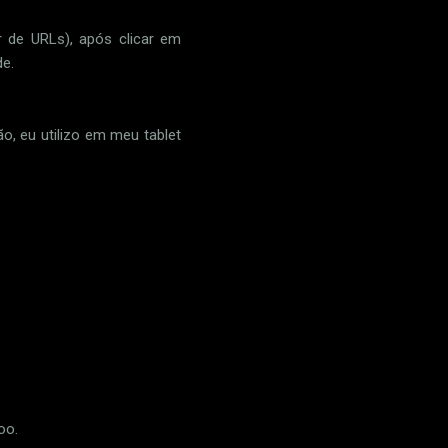
 de URLs), após clicar em
de.
o, eu utilizo em meu tablet
oo.