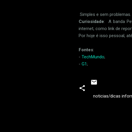
Simples e sem problemas.
Curiosidade
: A banda P
internet, como link de repo
Por hoje é isso pessoal, at
Fontes
:
-
TechMundo
;
-
G1
;
noticias/dicas info
C
o
m